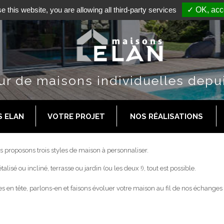
Formulaire de contact
Contactez-nous :
04 73 63 16 31
e this website, you are allowing all third-party services
✓ OK, acce
ur de maisons individuelles depu
S ELAN
VOTRE PROJET
NOS RÉALISATIONS
s proposons trois styles de maison à personnaliser.
alisé ou incliné, terrasse ou jardin (ou les deux !), tout est possible.
 en tête, parlons-en et faisons évoluer votre maison au fil de nos échanges 