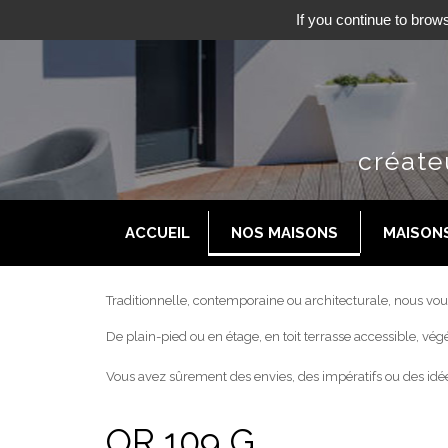
If you continue to brows
créate
ACCUEIL
NOS MAISONS
MAISON
Traditionnelle, contemporaine ou architecturale, nous vou
De plain-pied ou en étage, en toit terrasse accessible, végét
Vous avez sûrement des envies, des impératifs ou des idées
OR 109 G