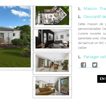
Maison : Tra
Descriptif d
Cette maison de 
personnalisable. C
cuisine ouverte s
parentale avec cha
de bains et un WC 
cellier.
Partager ce
EN 